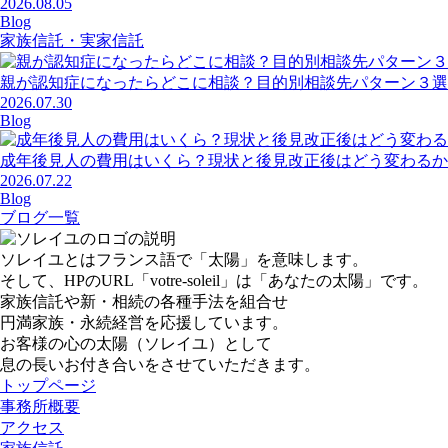
2026.08.05
Blog
家族信託・実家信託
親が認知症になったらどこに相談？目的別相談先パターン３選
2026.07.30
Blog
成年後見人の費用はいくら？現状と後見改正後はどう変わるか
2026.07.22
Blog
ブログ一覧
ソレイユとはフランス語で「太陽」を意味します。
そして、HPのURL「votre-soleil」は「あなたの太陽」です。
家族信託や新・相続の各種手法を組合せ
円満家族・永続経営を応援しています。
お客様の心の太陽（ソレイユ）として
息の長いお付き合いをさせていただきます。
トップページ
事務所概要
アクセス