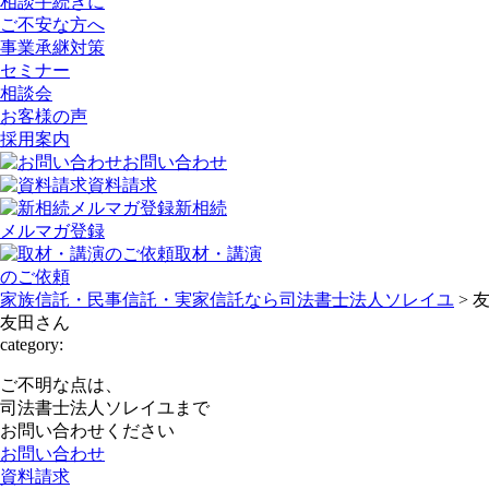
相談手続きに
ご不安な方へ
事業承継対策
セミナー
相談会
お客様の声
採用案内
お問い合わせ
資料請求
新相続
メルマガ登録
取材・講演
のご依頼
家族信託・民事信託・実家信託なら司法書士法人ソレイユ
>
友田さん
category:
ご不明な点は、
司法書士法人ソレイユまで
お問い合わせください
お問い合わせ
資料請求