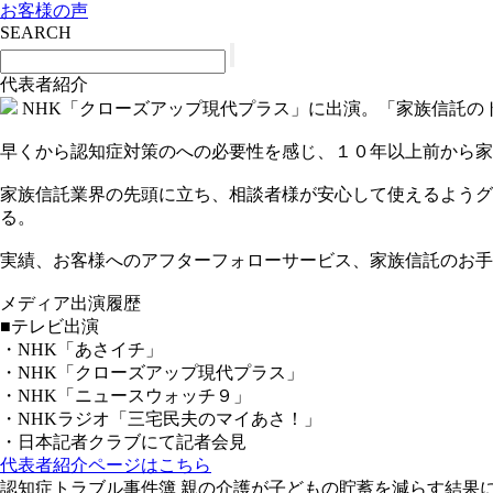
お客様の声
SEARCH
代表者紹介
NHK「クローズアップ現代プラス」に出演。「家族信託の
早くから認知症対策のへの必要性を感じ、１０年以上前から家
家族信託業界の先頭に立ち、相談者様が安心して使えるようグ
る。
実績、お客様へのアフターフォローサービス、家族信託のお手
メディア出演履歴
■テレビ出演
・NHK「あさイチ」
・NHK「クローズアップ現代プラス」
・NHK「ニュースウォッチ９」
・NHKラジオ「三宅民夫のマイあさ！」
・日本記者クラブにて記者会見
代表者紹介ページはこちら
認知症トラブル事件簿 親の介護が子どもの貯蓄を減らす結果