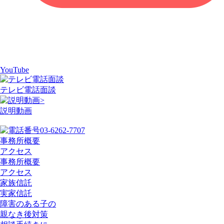
YouTube
テレビ電話面談
>
説明動画
03-6262-7707
事務所概要
アクセス
事務所概要
アクセス
家族信託
実家信託
障害のある子の
親なき後対策