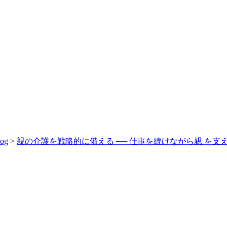
log
>
親の介護を戦略的に備える ── 仕事を続けながら親 を支え