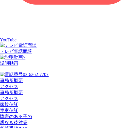
YouTube
テレビ電話面談
>
説明動画
03-6262-7707
事務所概要
アクセス
事務所概要
アクセス
家族信託
実家信託
障害のある子の
親なき後対策