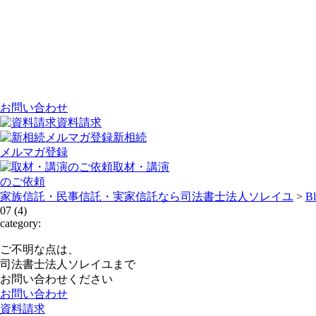
お問い合わせ
資料請求
新相続
メルマガ登録
取材・講演
のご依頼
家族信託・民事信託・実家信託なら司法書士法人ソレイユ
>
B
07 (4)
category:
ご不明な点は、
司法書士法人ソレイユまで
お問い合わせください
お問い合わせ
資料請求