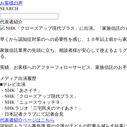
お客様の声
SEARCH
代表者紹介
NHK「クローズアップ現代プラス」に出演。「家族信託の
早くから認知症対策のへの必要性を感じ、１０年以上前から家
家族信託業界の先頭に立ち、相談者様が安心して使えるようグ
る。
実績、お客様へのアフターフォローサービス、家族信託のお手
メディア出演履歴
■テレビ出演
・NHK「あさイチ」
・NHK「クローズアップ現代プラス」
・NHK「ニュースウォッチ９」
・NHKラジオ「三宅民夫のマイあさ！」
・日本記者クラブにて記者会見
代表者紹介ページはこちら
認知症トラブル事件簿 親の介護が子どもの貯蓄を減らす結果