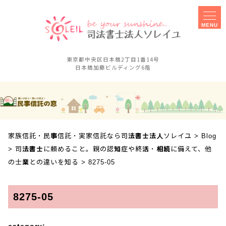
MENU
東京都中央区日本橋2丁目1番14号
日本橋加藤ビルディング6階
家族信託
事務所概要
実家信託
障害のある子の
相談手続きに
親なき後対策
ご不安な方へ
家族信託・民事信託・実家信託なら司法書士法人ソレイユ
>
Blog
セミナー
事業承継対策
>
司法書士に頼めること。親の認知症や終活・相続に備えて、他
相談会
の士業との違いを知る
>
8275-05
お客様の声
採用案内
8275-05