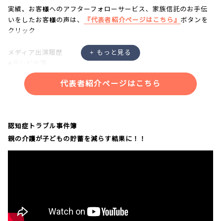
実績、お客様へのアフターフォローサービス、家族信託のお手伝
いをしたお客様の声は、
『代表者紹介ページはこちら』
ボタンを
クリック
メディア出演履歴
■テレビ出演
・NHK「あさイチ」
代表者紹介ページはこちら
・NHK「クローズアップ現代プラス」
・NHK「ニュースウォッチ９」
・NHKラジオ「三宅民夫のマイあさ！」
・日本記者クラブにて記者会見
認知症トラブル事件簿
親の介護が子どもの貯蓄を減らす結果に！！