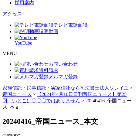
採用案内
アクセス
テレビ電話面談
説明動画
YouTube
MENU
お問い合わせ
資料請求
メルマガ登録
家族信託・民事信託・実家信託なら司法書士法人ソレイユ
>
帝国ニュース
>
【2024年4月16日日刊帝国ニュース】第25
回 いとこは〇〇〇ではありません
>
20240416_帝国ニュー
ス_本文
20240416_帝国ニュース_本文
category: