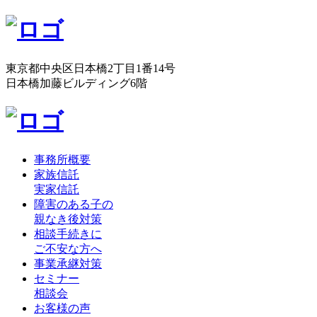
東京都中央区日本橋2丁目1番14号
日本橋加藤ビルディング6階
事務所概要
家族信託
実家信託
障害のある子の
親なき後対策
相談手続きに
ご不安な方へ
事業承継対策
セミナー
相談会
お客様の声