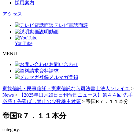
採用案内
アクセス
テレビ電話面談
説明動画
YouTube
MENU
お問い合わせ
資料請求
メルマガ登録
家族信託・民事信託・実家信託なら司法書士法人ソレイユ
>
News
>
【2025年11月20日日刊帝国ニュース】第４４回 先手
必勝！先延ばし禁止の少数株主対策
>
帝国R７．１１本分
帝国R７．１１本分
category: