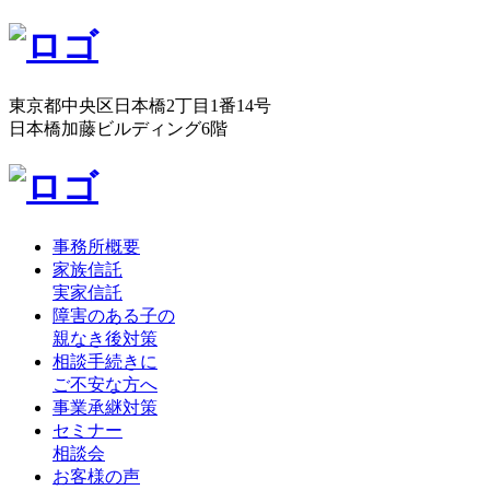
東京都中央区日本橋2丁目1番14号
日本橋加藤ビルディング6階
事務所概要
家族信託
実家信託
障害のある子の
親なき後対策
相談手続きに
ご不安な方へ
事業承継対策
セミナー
相談会
お客様の声