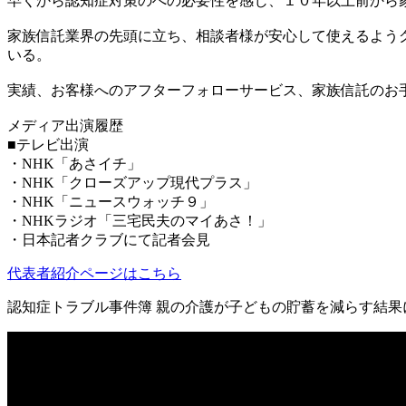
早くから認知症対策のへの必要性を感じ、１０年以上前から
家族信託業界の先頭に立ち、相談者様が安心して使えるよう
いる。
実績、お客様へのアフターフォローサービス、家族信託のお
メディア出演履歴
■テレビ出演
・NHK「あさイチ」
・NHK「クローズアップ現代プラス」
・NHK「ニュースウォッチ９」
・NHKラジオ「三宅民夫のマイあさ！」
・日本記者クラブにて記者会見
代表者紹介ページはこちら
認知症トラブル事件簿 親の介護が子どもの貯蓄を減らす結果