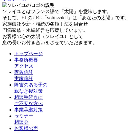
ソレイユとはフランス語で「太陽」を意味します。
そして、HPのURL「votre-soleil」は「あなたの太陽」です。
家族信託や新・相続の各種手法を組合せ
円満家族・永続経営を応援しています。
お客様の心の太陽（ソレイユ）として
息の長いお付き合いをさせていただきます。
トップページ
事務所概要
アクセス
家族信託
実家信託
障害のある子の
親なき後対策
相談手続きに
ご不安な方へ
事業承継対策
セミナー
相談会
お客様の声