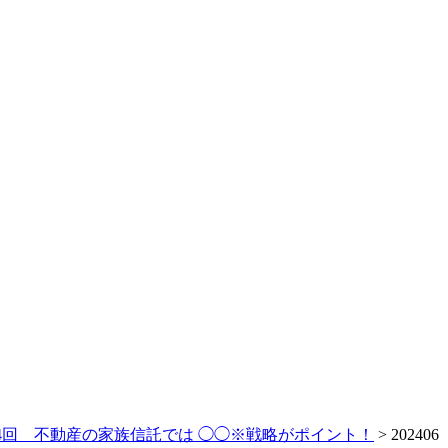
44回 不動産の家族信託では ◯◯※戦略がポイント！
>
202406