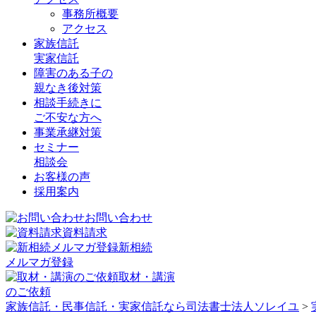
事務所概要
アクセス
家族信託
実家信託
障害のある子の
親なき後対策
相談手続きに
ご不安な方へ
事業承継対策
セミナー
相談会
お客様の声
採用案内
お問い合わせ
資料請求
新相続
メルマガ登録
取材・講演
のご依頼
家族信託・民事信託・実家信託なら司法書士法人ソレイユ
>