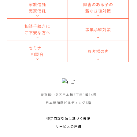
家族信託
障害のある子の
実家信託
親なき後対策
相談手続きに
事業承継対策
ご不安な方へ
セミナー
お客様の声
相談会
東京都中央区日本橋2丁目1番14号
日本橋加藤ビルディング6階
特定商取引法に基づく表記
サービスの詳細