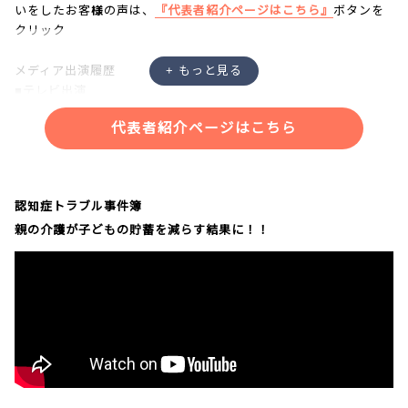
いをしたお客様の声は、
『代表者紹介ページはこちら』
ボタンを
クリック
メディア出演履歴
■テレビ出演
・NHK「あさイチ」
代表者紹介ページはこちら
・NHK「クローズアップ現代プラス」
・NHK「ニュースウォッチ９」
・NHKラジオ「三宅民夫のマイあさ！」
・日本記者クラブにて記者会見
認知症トラブル事件簿
親の介護が子どもの貯蓄を減らす結果に！！