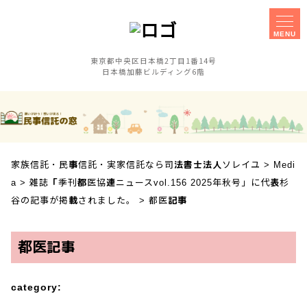
MENU
東京都中央区日本橋2丁目1番14号
日本橋加藤ビルディング6階
家族信託
事務所概要
実家信託
障害のある子の
相談手続きに
親なき後対策
ご不安な方へ
家族信託・民事信託・実家信託なら司法書士法人ソレイユ
>
Medi
セミナー
事業承継対策
a
>
雑誌「季刊都医協連ニュースvol.156 2025年秋号」に代表杉
相談会
谷の記事が掲載されました。
>
都医記事
お客様の声
採用案内
都医記事
category:
アクセス