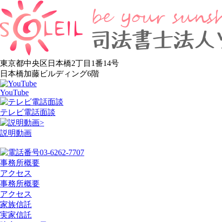
東京都中央区日本橋2丁目1番14号
日本橋加藤ビルディング6階
YouTube
テレビ電話面談
>
説明動画
03-6262-7707
事務所概要
アクセス
事務所概要
アクセス
家族信託
実家信託