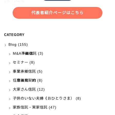
■テレビ出演
・NHK「あさイチ」
代表者紹介ページはこちら
・NHK「クローズアップ現代プラス」
・NHK「ニュースウォッチ９」
・NHKラジオ「三宅民夫のマイあさ！」
・日本記者クラブにて記者会見
CATEGORY
Blog
(155)
M&A準備信託
(3)
セミナー
(8)
事業承継信託
(5)
任意後見契約
(8)
大家さん信託
(12)
子供のいない夫婦（おひとりさま）
(8)
家族信託・実家信託
(47)