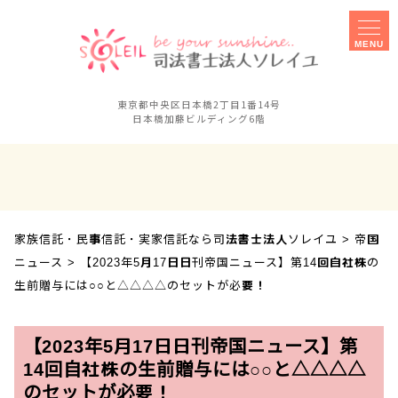
MENU
東京都中央区日本橋2丁目1番14号
日本橋加藤ビルディング6階
家族信託
事務所概要
実家信託
障害のある子の
相談手続きに
親なき後対策
ご不安な方へ
家族信託・民事信託・実家信託なら司法書士法人ソレイユ
>
帝国
セミナー
事業承継対策
ニュース
>
【2023年5月17日日刊帝国ニュース】第14回自社株の
相談会
生前贈与には○○と△△△△のセットが必要！
お客様の声
採用案内
【2023年5月17日日刊帝国ニュース】第
14回自社株の生前贈与には○○と△△△△
のセットが必要！