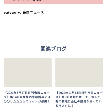
アクセス
category:
帝国ニュース
テレビ電話面談
説明動画
関連ブログ
YouTube
【2023年5月17日日刊帝国ニュー
【2022年11月15日日刊帝国ニュー
ス】第14回自社株の生前贈与には
ス】第8回高齢のオーナー個人所
○○と△△△△のセットが必要！
有の敷地に会社の建物が立ってい
るリスクは？