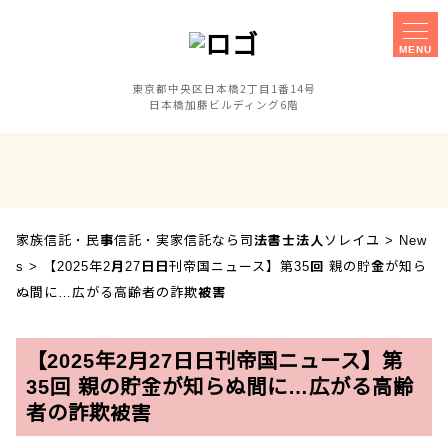
MENU
東京都中央区日本橋2丁目1番14号
日本橋加藤ビルディング6階
家族信託
事務所概要
実家信託
障害のある子の
相談手続きに
親なき後対策
ご不安な方へ
家族信託・民事信託・実家信託なら司法書士法人ソレイユ
>
New
セミナー
事業承継対策
s
>
【2025年2月27日日刊帝国ニュース】第35回 親の貯金が知ら
相談会
ぬ間に…広がる高齢者の詐欺被害
お客様の声
採用案内
【2025年2月27日日刊帝国ニュース】第
35回 親の貯金が知らぬ間に…広がる高齢
者の詐欺被害
アクセス