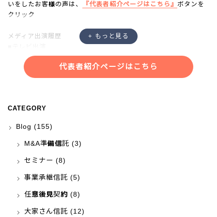
いをしたお客様の声は、
『代表者紹介ページはこちら』
ボタンを
クリック
メディア出演履歴
■テレビ出演
・NHK「あさイチ」
代表者紹介ページはこちら
・NHK「クローズアップ現代プラス」
・NHK「ニュースウォッチ９」
・NHKラジオ「三宅民夫のマイあさ！」
・日本記者クラブにて記者会見
CATEGORY
Blog
(155)
M&A準備信託
(3)
セミナー
(8)
事業承継信託
(5)
任意後見契約
(8)
大家さん信託
(12)