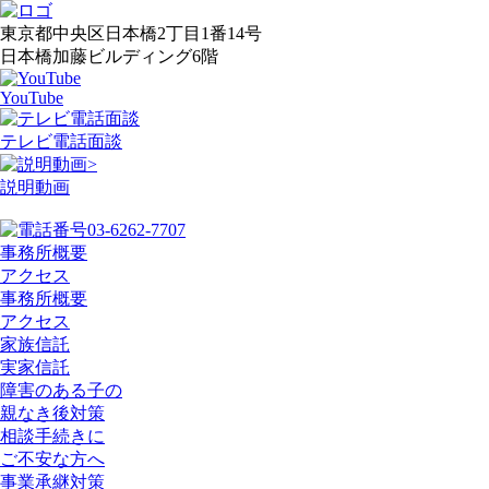
東京都中央区日本橋2丁目1番14号
日本橋加藤ビルディング6階
YouTube
テレビ電話面談
>
説明動画
03-6262-7707
事務所概要
アクセス
事務所概要
アクセス
家族信託
実家信託
障害のある子の
親なき後対策
相談手続きに
ご不安な方へ
事業承継対策