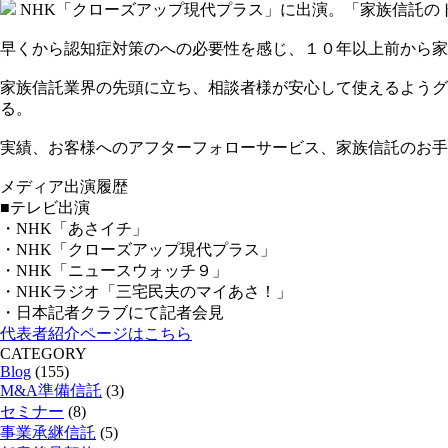
NHK「クローズアップ現代プラス」に出演。「家族信託の
早くから認知症対策のへの必要性を感じ、１０年以上前から家
家族信託業界の先頭に立ち、相談者様が安心して使えるようグ
る。
実績、お客様へのアフターフォローサービス、家族信託のお手
メディア出演履歴
■テレビ出演
・NHK「あさイチ」
・NHK「クローズアップ現代プラス」
・NHK「ニュースウォッチ９」
・NHKラジオ「三宅民夫のマイあさ！」
・日本記者クラブにて記者会見
代表者紹介ページはこちら
CATEGORY
Blog
(155)
M&A準備信託
(3)
セミナー
(8)
事業承継信託
(5)