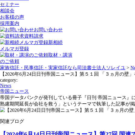
セミナー
相談会
お客様の声
採用案内
お問い合わせ
資料請求
新相続
メルマガ登録
取材・講演
のご依頼
家族信託・民事信託・実家信託なら司法書士法人ソレイユ
>
N
【2026年6月24日日刊帝国ニュース】第５１回 「３ヵ月の
category:
News
帝国ニュース
帝国データバンクが発刊している冊子『日刊 帝国ニュース』
熟慮期間延長が会社を救う」というテーマで執筆した記事が掲
関連ブログ
【2024年6月14日日刊帝国ニュース】第27回 