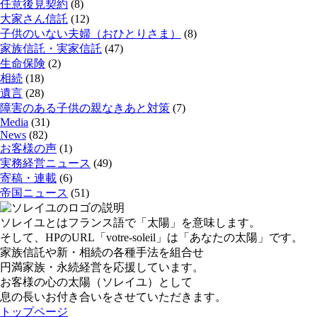
任意後見契約
(8)
大家さん信託
(12)
子供のいない夫婦（おひとりさま）
(8)
家族信託・実家信託
(47)
生命保険
(2)
相続
(18)
遺言
(28)
障害のある子供の親なきあと対策
(7)
Media
(31)
News
(82)
お客様の声
(1)
実務経営ニュース
(49)
寄稿・連載
(6)
帝国ニュース
(51)
ソレイユとはフランス語で「太陽」を意味します。
そして、HPのURL「votre-soleil」は「あなたの太陽」です。
家族信託や新・相続の各種手法を組合せ
円満家族・永続経営を応援しています。
お客様の心の太陽（ソレイユ）として
息の長いお付き合いをさせていただきます。
トップページ