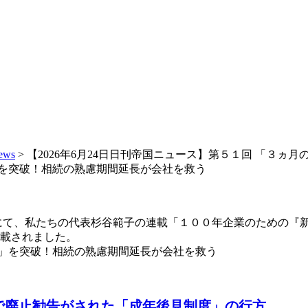
ews
>
【2026年6月24日日刊帝国ニュース】第５１回 「３
壁」を突破！相続の熟慮期間延長が会社を救う
にて、私たちの代表
杉谷範子
の連載「１００年企業のための『新
載されました。
国連で廃止勧告がされた「成年後見制度」の行方