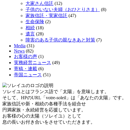
大家さん信託
(12)
子供のいない夫婦（おひとりさま）
(8)
家族信託・実家信託
(47)
生命保険
(2)
相続
(18)
遺言
(28)
障害のある子供の親なきあと対策
(7)
Media
(31)
News
(82)
お客様の声
(1)
実務経営ニュース
(49)
寄稿・連載
(6)
帝国ニュース
(51)
ソレイユとはフランス語で「太陽」を意味します。
そして、HPのURL「votre-soleil」は「あなたの太陽」です。
家族信託や新・相続の各種手法を組合せ
円満家族・永続経営を応援しています。
お客様の心の太陽（ソレイユ）として
息の長いお付き合いをさせていただきます。