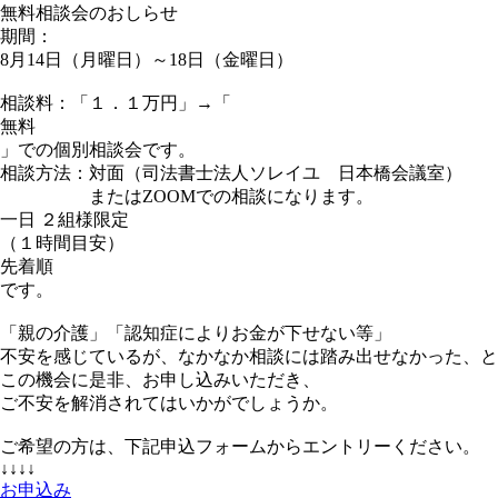
無料相談会のおしらせ
期間：
8月14日（月曜日）～18日（金曜日）
相談料：「１．１万円」→「
無料
」での個別相談会です。
相談方法：対面（司法書士法人ソレイユ 日本橋会議室）
またはZOOMでの相談になります。
一日 ２組様限定
（１時間目安）
先着順
です。
「親の介護」「認知症によりお金が下せない等」
不安を感じているが、なかなか相談には踏み出せなかった、と
この機会に是非、お申し込みいただき、
ご不安を解消されてはいかがでしょうか。
ご希望の方は、下記申込フォームからエントリーください。
↓↓↓↓
お申込み