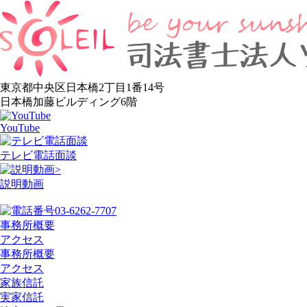
東京都中央区日本橋2丁目1番14号
日本橋加藤ビルディング6階
YouTube
テレビ電話面談
>
説明動画
03-6262-7707
事務所概要
アクセス
事務所概要
アクセス
家族信託
実家信託