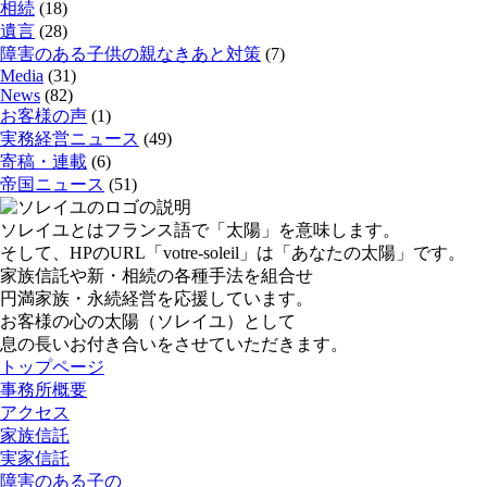
相続
(18)
遺言
(28)
障害のある子供の親なきあと対策
(7)
Media
(31)
News
(82)
お客様の声
(1)
実務経営ニュース
(49)
寄稿・連載
(6)
帝国ニュース
(51)
ソレイユとはフランス語で「太陽」を意味します。
そして、HPのURL「votre-soleil」は「あなたの太陽」です。
家族信託や新・相続の各種手法を組合せ
円満家族・永続経営を応援しています。
お客様の心の太陽（ソレイユ）として
息の長いお付き合いをさせていただきます。
トップページ
事務所概要
アクセス
家族信託
実家信託
障害のある子の