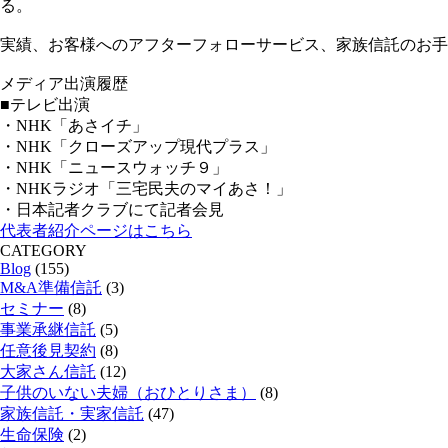
る。
実績、お客様へのアフターフォローサービス、家族信託のお手
メディア出演履歴
■テレビ出演
・NHK「あさイチ」
・NHK「クローズアップ現代プラス」
・NHK「ニュースウォッチ９」
・NHKラジオ「三宅民夫のマイあさ！」
・日本記者クラブにて記者会見
代表者紹介ページはこちら
CATEGORY
Blog
(155)
M&A準備信託
(3)
セミナー
(8)
事業承継信託
(5)
任意後見契約
(8)
大家さん信託
(12)
子供のいない夫婦（おひとりさま）
(8)
家族信託・実家信託
(47)
生命保険
(2)