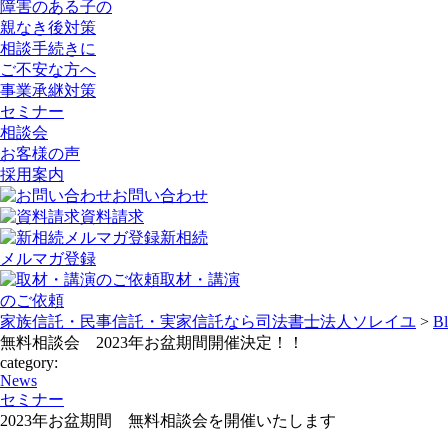
障害のある子の
親なき後対策
相談手続きに
ご不安な方へ
事業承継対策
セミナー
相談会
お客様の声
採用案内
お問い合わせ
資料請求
新相続
メルマガ登録
取材・講演
のご依頼
家族信託・民事信託・実家信託なら司法書士法人ソレイユ
>
B
無料相談会 2023年お盆期間開催決定！！
category:
News
セミナー
2023年お盆期間 無料相談会を開催いたします