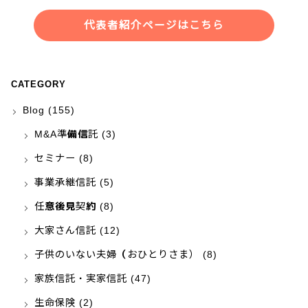
・NHK「あさイチ」
代表者紹介ページはこちら
・NHK「クローズアップ現代プラス」
・NHK「ニュースウォッチ９」
・NHKラジオ「三宅民夫のマイあさ！」
・日本記者クラブにて記者会見
CATEGORY
Blog
(155)
M&A準備信託
(3)
セミナー
(8)
事業承継信託
(5)
任意後見契約
(8)
大家さん信託
(12)
子供のいない夫婦（おひとりさま）
(8)
家族信託・実家信託
(47)
生命保険
(2)