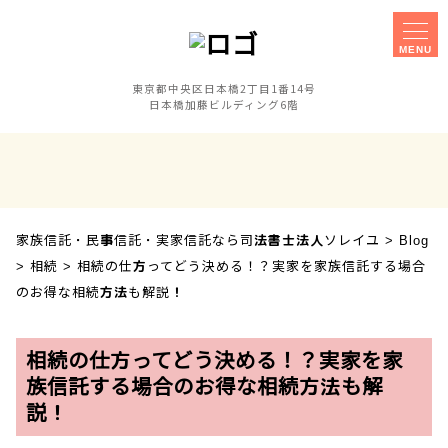
MENU
東京都中央区日本橋2丁目1番14号
日本橋加藤ビルディング6階
家族信託
事務所概要
実家信託
障害のある子の
相談手続きに
親なき後対策
ご不安な方へ
家族信託・民事信託・実家信託なら司法書士法人ソレイユ
>
Blog
セミナー
事業承継対策
>
相続
>
相続の仕方ってどう決める！？実家を家族信託する場合
相談会
のお得な相続方法も解説！
お客様の声
採用案内
相続の仕方ってどう決める！？実家を家
族信託する場合のお得な相続方法も解
説！
アクセス