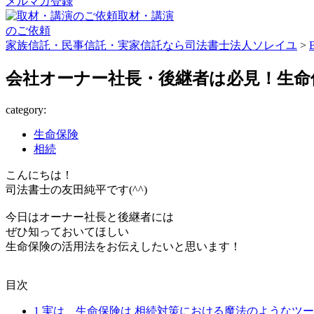
メルマガ登録
取材・講演
のご依頼
家族信託・民事信託・実家信託なら司法書士法人ソレイユ
>
会社オーナー社長・後継者は必見！生命
category:
生命保険
相続
こんにちは！
司法書士の友田純平です(^^)
今日はオーナー社長と後継者には
ぜひ知っておいてほしい
生命保険の活用法をお伝えしたいと思います！
目次
1
実は、生命保険は 相続対策における魔法のようなツ