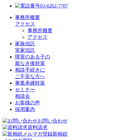
03-6262-7707
事務所概要
アクセス
事務所概要
アクセス
家族信託
実家信託
障害のある子の
親なき後対策
相談手続きに
ご不安な方へ
事業承継対策
セミナー
相談会
お客様の声
採用案内
お問い合わせ
資料請求
新相続