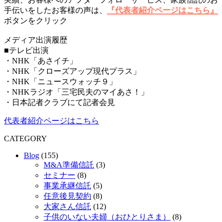
手伝いをしたお客様の声は、
『代表者紹介ページはこちら』
ボタンをクリック
メディア出演履歴
■テレビ出演
・NHK「あさイチ」
・NHK「クローズアップ現代プラス」
・NHK「ニュースウォッチ９」
・NHKラジオ「三宅民夫のマイあさ！」
・日本記者クラブにて記者会見
代表者紹介ページはこちら
CATEGORY
Blog
(155)
M&A準備信託
(3)
セミナー
(8)
事業承継信託
(5)
任意後見契約
(8)
大家さん信託
(12)
子供のいない夫婦（おひとりさま）
(8)