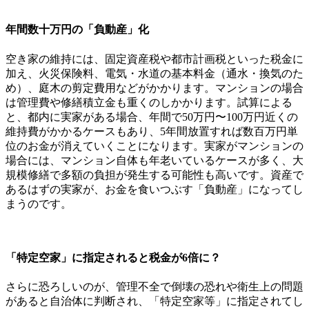
年間数十万円の「負動産」化
空き家の維持には、固定資産税や都市計画税といった税金に
加え、火災保険料、電気・水道の基本料金（通水・換気のた
め）、庭木の剪定費用などがかかります。マンションの場合
は管理費や修繕積立金も重くのしかかります。試算による
と、都内に実家がある場合、年間で50万円〜100万円近くの
維持費がかかるケースもあり、5年間放置すれば数百万円単
位のお金が消えていくことになります。実家がマンションの
場合には、マンション自体も年老いているケースが多く、大
規模修繕で多額の負担が発生する可能性も高いです。資産で
あるはずの実家が、お金を食いつぶす「負動産」になってし
まうのです。
「特定空家」に指定されると税金が6倍に？
さらに恐ろしいのが、管理不全で倒壊の恐れや衛生上の問題
があると自治体に判断され、「特定空家等」に指定されてし