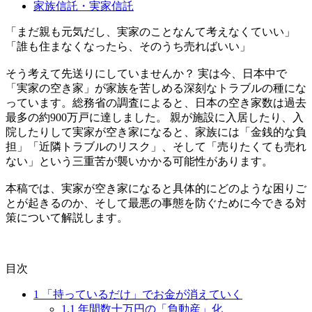
家族信託・実家信託
「まだ親も元気だし、実家のことなんて考えなくていい」
「誰も住まなくなったら、そのうち売ればいい」
そう考えて先送りにしていませんか？ 実は今、日本中で
「実家の空き家」が家族を苦しめる深刻なトラブルの種にな
っています。総務省の調査によると、日本の空き家数は過去
最多の約900万戸に達しました。 親が施設に入居したり、入
院したりして実家が空き家になると、家族には「金銭的な負
担」「近隣トラブルのリスク」、そして「売りたくても売れ
ない」という三重苦が襲いかかる可能性があります。
本稿では、実家が空き家になると具体的にどのような困りご
とが起きるのか、そして最悪の事態を防ぐために今できる対
策について解説します。
目次
1
「持っているだけ」でお金が消えていく
1.1
年間数十万円の「負動産」化