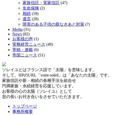
家族信託・実家信託
(47)
生命保険
(2)
相続
(18)
遺言
(28)
障害のある子供の親なきあと対策
(7)
Media
(31)
News
(82)
お客様の声
(1)
実務経営ニュース
(49)
寄稿・連載
(6)
帝国ニュース
(51)
ソレイユとはフランス語で「太陽」を意味します。
そして、HPのURL「votre-soleil」は「あなたの太陽」です。
家族信託や新・相続の各種手法を組合せ
円満家族・永続経営を応援しています。
お客様の心の太陽（ソレイユ）として
息の長いお付き合いをさせていただきます。
トップページ
事務所概要