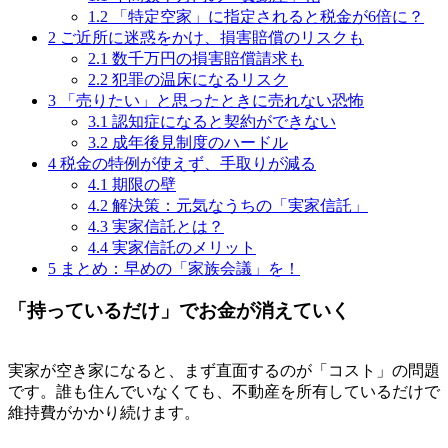
1.2
「特定空家」に指定されると税金が6倍に？
2
ご近所に迷惑をかけ、損害賠償のリスクも
2.1
数千万円の損害賠償請求も
2.2
犯罪の温床になるリスク
3
「売りたい」と思ったときに売れない恐怖
3.1
認知症になると契約ができない
3.2
成年後見制度のハードル
4
税金の特例が使えず、手取りが減る
4.1
期限の壁
4.2
解決策：元気なうちの「実家信託」
4.3
実家信託とは？
4.4
実家信託のメリット
5
まとめ：早めの「家族会議」を！
「持っているだけ」でお金が消えていく
実家が空き家になると、まず直面するのが「コスト」の問題
です。誰も住んでいなくても、不動産を所有しているだけで
維持費がかかり続けます。