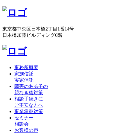
東京都中央区日本橋2丁目1番14号
日本橋加藤ビルディング6階
事務所概要
家族信託
実家信託
障害のある子の
親なき後対策
相談手続きに
ご不安な方へ
事業承継対策
セミナー
相談会
お客様の声