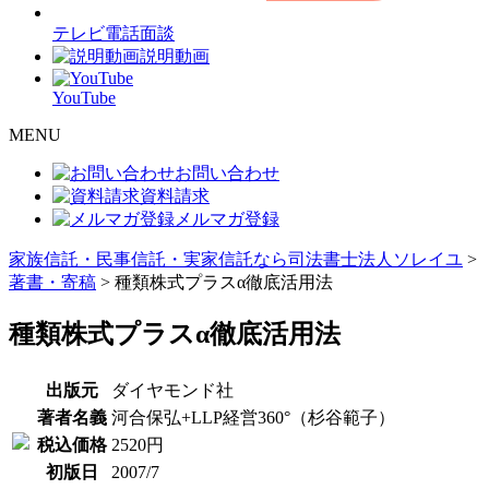
テレビ電話面談
説明動画
YouTube
MENU
お問い合わせ
資料請求
メルマガ登録
家族信託・民事信託・実家信託なら司法書士法人ソレイユ
>
著書・寄稿
>
種類株式プラスα徹底活用法
種類株式プラスα徹底活用法
出版元
ダイヤモンド社
著者名義
河合保弘+LLP経営360°（杉谷範子）
税込価格
2520円
初版日
2007/7