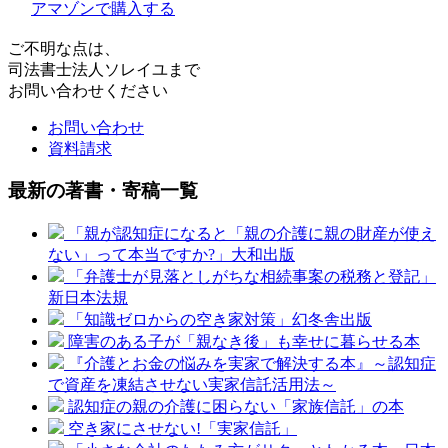
アマゾンで購入する
ご不明な点は、
司法書士法人ソレイユまで
お問い合わせください
お問い合わせ
資料請求
最新の著書・寄稿一覧
「親が認知症になると「親の介護に親の財産が使え
ない」って本当ですか?」大和出版
「弁護士が見落としがちな相続事案の税務と登記」
新日本法規
「知識ゼロからの空き家対策」幻冬舎出版
障害のある子が「親なき後」も幸せに暮らせる本
『介護とお金の悩みを実家で解決する本』～認知症
で資産を凍結させない実家信託活用法～
認知症の親の介護に困らない「家族信託」の本
空き家にさせない!「実家信託」