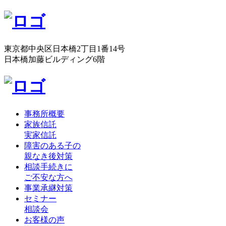
東京都中央区日本橋2丁目1番14号
日本橋加藤ビルディング6階
事務所概要
家族信託
実家信託
障害のある子の
親なき後対策
相談手続きに
ご不安な方へ
事業承継対策
セミナー
相談会
お客様の声