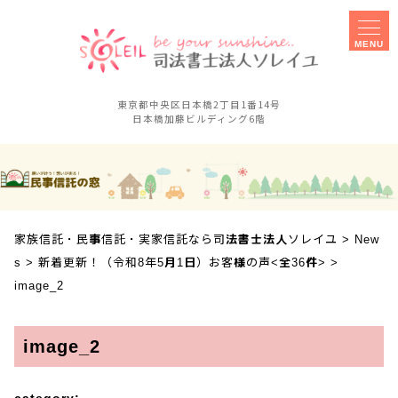
MENU
東京都中央区日本橋2丁目1番14号
日本橋加藤ビルディング6階
家族信託
事務所概要
実家信託
障害のある子の
相談手続きに
親なき後対策
ご不安な方へ
家族信託・民事信託・実家信託なら司法書士法人ソレイユ
>
New
セミナー
事業承継対策
s
>
新着更新！（令和8年5月1日）お客様の声<全36件>
>
相談会
image_2
お客様の声
採用案内
image_2