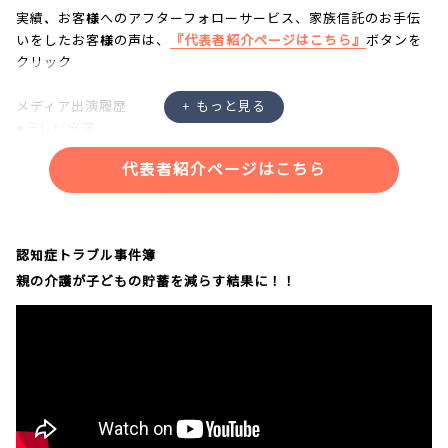
実績、お客様へのアフターフォローサービス、家族信託のお手伝
いをしたお客様の声は、
『代表者紹介ページはこちら』
ボタンを
クリック
メディア出演履歴
■テレビ出演
・NHK「あさイチ」
代表者紹介ページはこちら
・NHK「クローズアップ現代プラス」
・NHK「ニュースウォッチ９」
・NHKラジオ「三宅民夫のマイあさ！」
・日本記者クラブにて記者会見
認知症トラブル事件簿
親の介護が子どもの貯蓄を減らす結果に！！