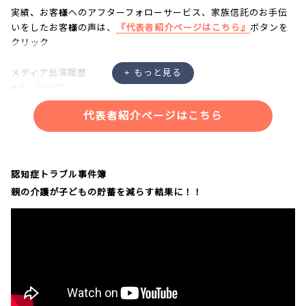
実績、お客様へのアフターフォローサービス、家族信託のお手伝
いをしたお客様の声は、
『代表者紹介ページはこちら』
ボタンを
クリック
メディア出演履歴
■テレビ出演
・NHK「あさイチ」
代表者紹介ページはこちら
・NHK「クローズアップ現代プラス」
・NHK「ニュースウォッチ９」
・NHKラジオ「三宅民夫のマイあさ！」
・日本記者クラブにて記者会見
認知症トラブル事件簿
親の介護が子どもの貯蓄を減らす結果に！！