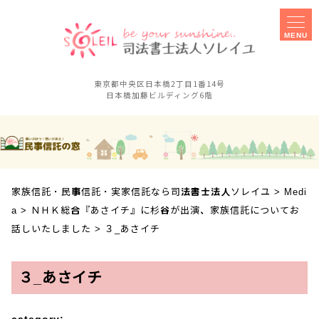
MENU
東京都中央区日本橋2丁目1番14号
日本橋加藤ビルディング6階
家族信託
事務所概要
実家信託
障害のある子の
相談手続きに
親なき後対策
ご不安な方へ
家族信託・民事信託・実家信託なら司法書士法人ソレイユ
>
Medi
セミナー
事業承継対策
a
>
ＮＨＫ総合『あさイチ』に杉谷が出演、家族信託についてお
相談会
話しいたしました
>
３_あさイチ
お客様の声
採用案内
３_あさイチ