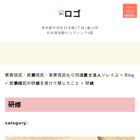
MENU
東京都中央区日本橋2丁目1番14号
日本橋加藤ビルディング6階
家族信託
事務所概要
実家信託
障害のある子の
相談手続きに
親なき後対策
ご不安な方へ
家族信託・民事信託・実家信託なら司法書士法人ソレイユ
>
Blog
>
民事信託の研修を受けて感じたこと
>
研修
セミナー
事業承継対策
相談会
研修
お客様の声
採用案内
category: