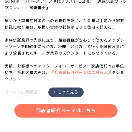
NHK「クローズアップ現代プラス」に出演。「家族信託のトッ
プランナー、司法書士」
早くから認知症対策のへの必要性を感じ、１０年以上前から家族
信託に取り組む。取扱い実績の総額は１００億円を超える。
家族信託業界の先頭に立ち、相談者様が安心して使えるようグレ
ーゾーンを明確化にも注力。税理士と協力して行った国税照会に
より公表されたルールが業界のスタンダードにもなっている。
実績、お客様へのアフターフォローサービス、家族信託のお手伝
いをしたお客様の声は、
『代表者紹介ページはこちら』
ボタンを
クリック
メディア出演履歴
■テレビ出演
・NHK「あさイチ」
代表者紹介ページはこちら
・NHK「クローズアップ現代プラス」
・NHK「ニュースウォッチ９」
・NHKラジオ「三宅民夫のマイあさ！」
・日本記者クラブにて記者会見