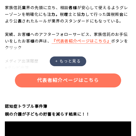
家族信託業界の先頭に立ち、相談者様が安心して使えるようグレ
ーゾーンを明確化にも注力。税理士と協力して行った国税照会に
より公表されたルールが業界のスタンダードにもなっている。
実績、お客様へのアフターフォローサービス、家族信託のお手伝
いをしたお客様の声は、
『代表者紹介ページはこちら』
ボタンを
クリック
メディア出演履歴
■テレビ出演
・NHK「あさイチ」
代表者紹介ページはこちら
・NHK「クローズアップ現代プラス」
・NHK「ニュースウォッチ９」
・NHKラジオ「三宅民夫のマイあさ！」
・日本記者クラブにて記者会見
認知症トラブル事件簿
親の介護が子どもの貯蓄を減らす結果に！！