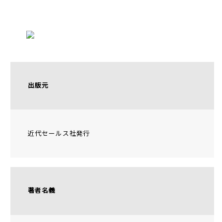
テレビ電話面談
説明動画
出版元
YouTube
近代セールス社発行
著者名義