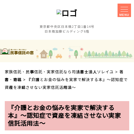
MENU
東京都中央区日本橋2丁目1番14号
日本橋加藤ビルディング6階
家族信託
事務所概要
実家信託
障害のある子の
相談手続きに
親なき後対策
ご不安な方へ
家族信託・民事信託・実家信託なら司法書士法人ソレイユ
>
著
セミナー
事業承継対策
書・寄稿
>
『介護とお金の悩みを実家で解決する本』～認知症で
相談会
資産を凍結させない実家信託活用法～
お客様の声
採用案内
『介護とお金の悩みを実家で解決する
本』～認知症で資産を凍結させない実家
信託活用法～
アクセス