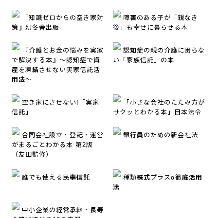
「知識ゼロからの空き家対
障害のある子が「親なき
策」幻冬舎出版
後」も幸せに暮らせる本
『介護とお金の悩みを実家
認知症の親の介護に困らな
で解決する本』～認知症で資
い「家族信託」の本
産を凍結させない実家信託活
用法～
空き家にさせない!「実家
「小さな会社のたたみ方が
信託」
サクッとわかる本」日本法令
合同会社設立・登記・運営
銀行員のための新会社法
がまるごとわかる本 第2版
（友田監修）
誰でも使える民事信託
種類株式プラスα徹底活用
法
中小企業の経営承継・長寿