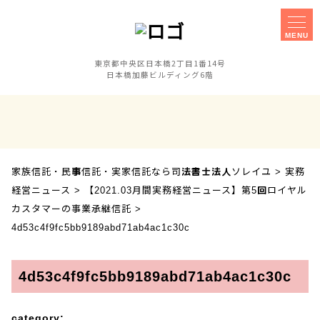
MENU
東京都中央区日本橋2丁目1番14号
日本橋加藤ビルディング6階
家族信託
事務所概要
実家信託
障害のある子の
相談手続きに
親なき後対策
ご不安な方へ
家族信託・民事信託・実家信託なら司法書士法人ソレイユ
>
実務
セミナー
事業承継対策
経営ニュース
>
【2021.03月間実務経営ニュース】第5回ロイヤル
相談会
カスタマーの事業承継信託
>
4d53c4f9fc5bb9189abd71ab4ac1c30c
お客様の声
採用案内
4d53c4f9fc5bb9189abd71ab4ac1c30c
アクセス
category: