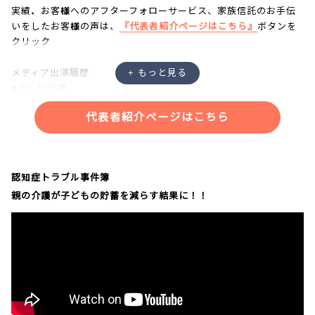
実績、お客様へのアフターフォローサービス、家族信託のお手伝
いをしたお客様の声は、
『代表者紹介ページはこちら』
ボタンを
クリック
メディア出演履歴
■テレビ出演
・NHK「あさイチ」
代表者紹介ページはこちら
・NHK「クローズアップ現代プラス」
・NHK「ニュースウォッチ９」
・NHKラジオ「三宅民夫のマイあさ！」
・日本記者クラブにて記者会見
認知症トラブル事件簿
親の介護が子どもの貯蓄を減らす結果に！！