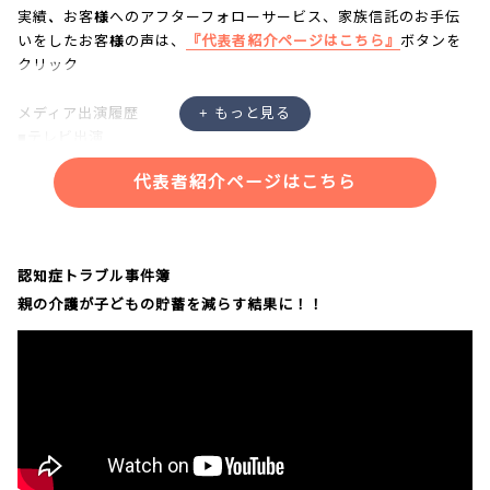
実績、お客様へのアフターフォローサービス、家族信託のお手伝
いをしたお客様の声は、
『代表者紹介ページはこちら』
ボタンを
クリック
メディア出演履歴
■テレビ出演
・NHK「あさイチ」
代表者紹介ページはこちら
・NHK「クローズアップ現代プラス」
・NHK「ニュースウォッチ９」
・NHKラジオ「三宅民夫のマイあさ！」
・日本記者クラブにて記者会見
認知症トラブル事件簿
親の介護が子どもの貯蓄を減らす結果に！！