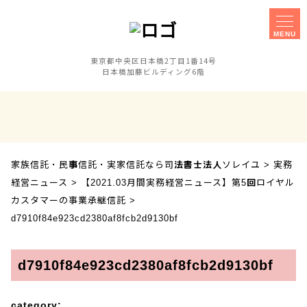
MENU
東京都中央区日本橋2丁目1番14号
日本橋加藤ビルディング6階
家族信託
事務所概要
実家信託
障害のある子の
相談手続きに
親なき後対策
ご不安な方へ
家族信託・民事信託・実家信託なら司法書士法人ソレイユ
>
実務
経営ニュース
>
【2021.03月間実務経営ニュース】第5回ロイヤル
セミナー
事業承継対策
カスタマーの事業承継信託
>
相談会
d7910f84e923cd2380af8fcb2d9130bf
お客様の声
採用案内
d7910f84e923cd2380af8fcb2d9130bf
category: