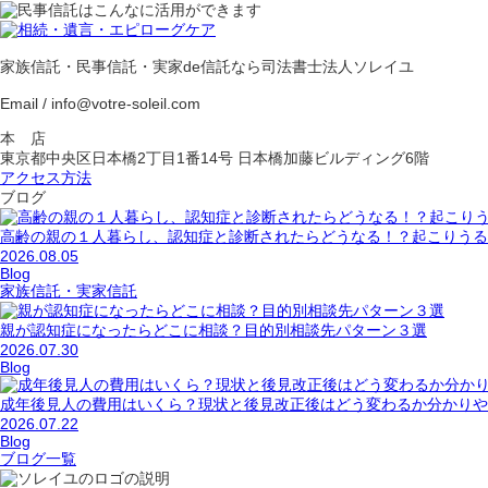
家族信託・民事信託・実家de信託なら司法書士法人ソレイユ
Email / info@votre-soleil.com
本 店
東京都中央区日本橋2丁目1番14号 日本橋加藤ビルディング6階
アクセス方法
ブログ
高齢の親の１人暮らし、認知症と診断されたらどうなる！？起こりうる
2026.08.05
Blog
家族信託・実家信託
親が認知症になったらどこに相談？目的別相談先パターン３選
2026.07.30
Blog
成年後見人の費用はいくら？現状と後見改正後はどう変わるか分かりや
2026.07.22
Blog
ブログ一覧