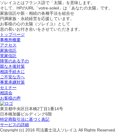
ソレイユとはフランス語で「太陽」を意味します。
そして、HPのURL「votre-soleil」は「あなたの太陽」です。
家族信託や新・相続の各種手法を組合せ
円満家族・永続経営を応援しています。
お客様の心の太陽（ソレイユ）として
息の長いお付き合いをさせていただきます。
トップページ
事務所概要
アクセス
家族信託
実家信託
障害のある子の
親なき後対策
相談手続きに
ご不安な方へ
事業承継対策
セミナー
相談会
お客様の声
東京都中央区日本橋2丁目1番14号
日本橋加藤ビルディング6階
特定商取引法に基づく表記
サービスの詳細
Copyright (c) 2016 司法書士法人ソレイユ All Rights Reserved.