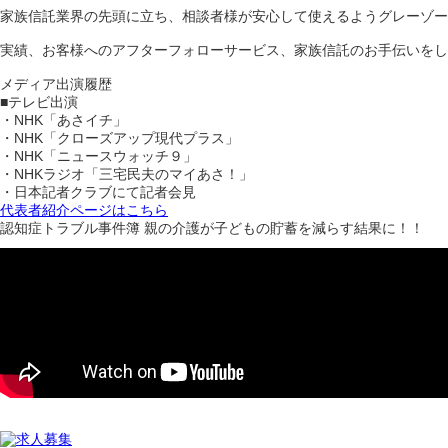
家族信託業界の先頭に立ち、相談者様が安心して使えるようグレーゾー
実績、お客様へのアフターフォローサービス、家族信託のお手伝いをし
メディア出演履歴
■テレビ出演
・NHK「あさイチ」
・NHK「クローズアップ現代プラス」
・NHK「ニュースウォッチ９」
・NHKラジオ「三宅民夫のマイあさ！」
・日本記者クラブにて記者会見
代表者紹介ページはこちら
認知症トラブル事件簿 親の介護が子どもの貯蓄を減らす結果に！！