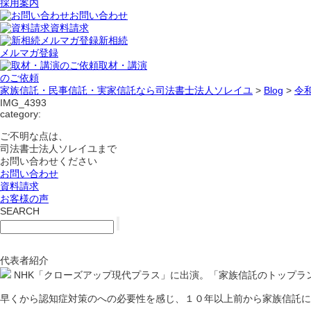
採用案内
お問い合わせ
資料請求
新相続
メルマガ登録
取材・講演
のご依頼
家族信託・民事信託・実家信託なら司法書士法人ソレイユ
>
Blog
>
令
IMG_4393
category:
ご不明な点は、
司法書士法人ソレイユまで
お問い合わせください
お問い合わせ
資料請求
お客様の声
SEARCH
代表者紹介
NHK「クローズアップ現代プラス」に出演。「家族信託のトップラ
早くから認知症対策のへの必要性を感じ、１０年以上前から家族信託に