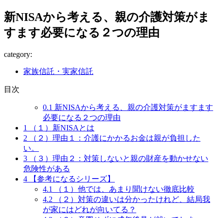
新NISAから考える、親の介護対策がま
すます必要になる２つの理由
category:
家族信託・実家信託
目次
0.1
新NISAから考える、親の介護対策がますます
必要になる２つの理由
1
（１）新NISAとは
2
（２）理由１：介護にかかるお金は親が負担した
い。
3
（３）理由２：対策しないと親の財産を動かせない
危険性がある
4
【参考になるシリーズ】
4.1
（１）他では、あまり聞けない徹底比較
4.2
（２）対策の違いは分かったけれど、結局我
が家にはどれが向いてる？