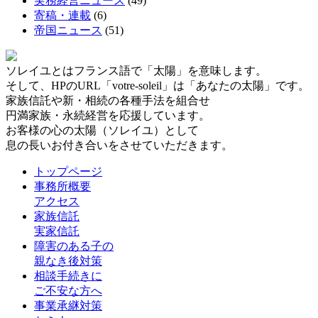
実務経営ニュース
(49)
寄稿・連載
(6)
帝国ニュース
(51)
ソレイユとはフランス語で「太陽」を意味します。
そして、HPのURL「votre-soleil」は「あなたの太陽」です。
家族信託や新・相続の各種手法を組合せ
円満家族・永続経営を応援しています。
お客様の心の太陽（ソレイユ）として
息の長いお付き合いをさせていただきます。
トップページ
事務所概要
アクセス
家族信託
実家信託
障害のある子の
親なき後対策
相談手続きに
ご不安な方へ
事業承継対策