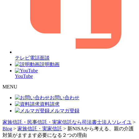
テレビ電話面談
説明動画
YouTube
MENU
お問い合わせ
資料請求
メルマガ登録
家族信託・民事信託・実家信託なら司法書士法人ソレイユ
>
Blog
>
家族信託・実家信託
>
新NISAから考える、親の介護
対策がますます必要になる２つの理由