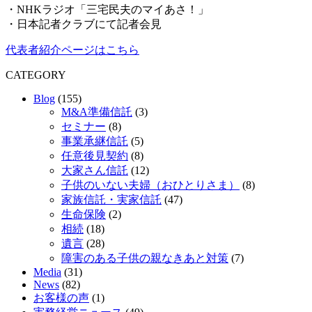
・NHKラジオ「三宅民夫のマイあさ！」
・日本記者クラブにて記者会見
代表者紹介ページはこちら
CATEGORY
Blog
(155)
M&A準備信託
(3)
セミナー
(8)
事業承継信託
(5)
任意後見契約
(8)
大家さん信託
(12)
子供のいない夫婦（おひとりさま）
(8)
家族信託・実家信託
(47)
生命保険
(2)
相続
(18)
遺言
(28)
障害のある子供の親なきあと対策
(7)
Media
(31)
News
(82)
お客様の声
(1)