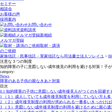
セミナー
相談会
お客様の声
採用案内
お問い合わせ
資料請求
新相続
メルマガ登録
取材・講演
のご依頼
家族信託・民事信託・実家信託なら司法書士法人ソレイユ
>
B
注意な３つの制度
知的障害の子に意図しない成年後見の利用を避ける対策！子が
category:
News
障害のある子供の親なきあと対策
目次
0.1
知的障害の子供に意図しない成年後見人がつくのを回避す
1
（１）成人していても成年後見制度を利用していない方も多
2
（２）成年後見制度の利用が求められる一番多いきっかけは
3
（３）意図しない成年後見制度の利用を避けるために親心遺