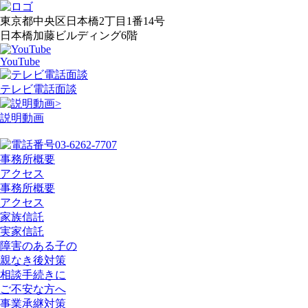
東京都中央区日本橋2丁目1番14号
日本橋加藤ビルディング6階
YouTube
テレビ電話面談
>
説明動画
03-6262-7707
事務所概要
アクセス
事務所概要
アクセス
家族信託
実家信託
障害のある子の
親なき後対策
相談手続きに
ご不安な方へ
事業承継対策