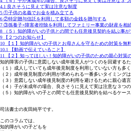
4
（４）子が未成年の場合、良さそうに見えて実は注意な３つ
4.1
良さそうに見えて実は注意な制度
5
①子供の名義でお金を積み立てる
6
②特定贈与信託を利用して多額の金銭を贈与する
7
③孫養子×障害者控除を利用してファミリー事業の財産を相
8
（５）知的障がいの子供との間でも任意後見契約を結ぶ事が
9
【２つのお知らせ】
10
【１】知的障がいの子供とお母さんを守るための対策を無
10.1
【動画で伝えていること】
11
【２】知ってほしい！知的障がいの子供のための親心対策
知的障害の子供に意図しない成年後見人がつくのを回避するた
（１）成人していても成年後見制度を利用していない方も多く
（２）成年後見制度の利用が求められる一番多いタイミングは
（３）意図しない成年後見制度の利用を避けるために親心遺言
（４）子が未成年の場合、良さそうに見えて実は注意な３つの
（５）知的障がいの子との間でも任意後見契約を結べるケース
司法書士の友田純平です。
このコラムでは、
知的障がいの子どもを