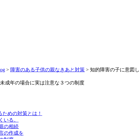
log
>
障害のある子供の親なきあと対策
>
知的障害の子に意図
未成年の場合に実は注意な３つの制度
るための対策とは！
くいる。
親の相続
言の作成を