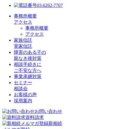
03-6262-7707
事務所概要
アクセス
事務所概要
アクセス
家族信託
実家信託
障害のある子の
親なき後対策
相談手続きに
ご不安な方へ
事業承継対策
セミナー
相談会
お客様の声
採用案内
お問い合わせ
資料請求
新相続