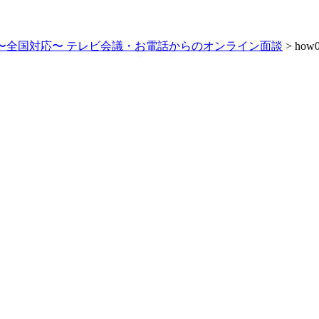
〜全国対応〜 テレビ会議・お電話からのオンライン面談
>
how