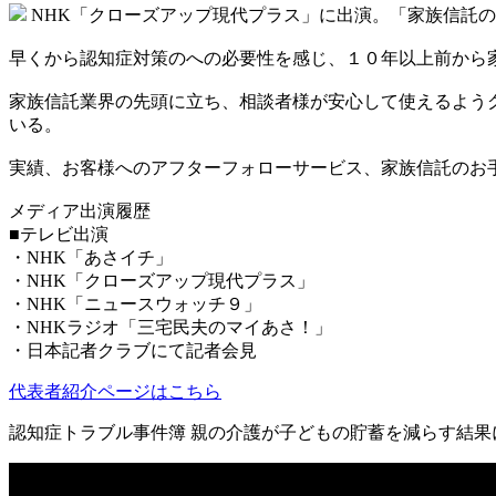
NHK「クローズアップ現代プラス」に出演。「家族信託
早くから認知症対策のへの必要性を感じ、１０年以上前から
家族信託業界の先頭に立ち、相談者様が安心して使えるよう
いる。
実績、お客様へのアフターフォローサービス、家族信託のお
メディア出演履歴
■テレビ出演
・NHK「あさイチ」
・NHK「クローズアップ現代プラス」
・NHK「ニュースウォッチ９」
・NHKラジオ「三宅民夫のマイあさ！」
・日本記者クラブにて記者会見
代表者紹介ページはこちら
認知症トラブル事件簿 親の介護が子どもの貯蓄を減らす結果