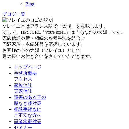
Blog
ブログ一覧
ソレイユとはフランス語で「太陽」を意味します。
そして、HPのURL「votre-soleil」は「あなたの太陽」です。
家族信託や新・相続の各種手法を組合せ
円満家族・永続経営を応援しています。
お客様の心の太陽（ソレイユ）として
息の長いお付き合いをさせていただきます。
トップページ
事務所概要
アクセス
家族信託
実家信託
障害のある子の
親なき後対策
相談手続きに
ご不安な方へ
事業承継対策
セミナー