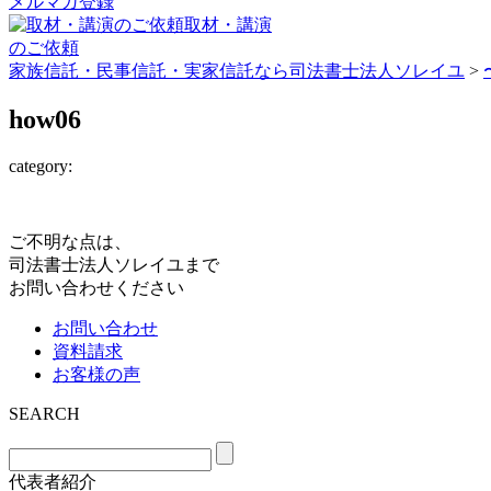
メルマガ登録
取材・講演
のご依頼
家族信託・民事信託・実家信託なら司法書士法人ソレイユ
>
how06
category:
ご不明な点は、
司法書士法人ソレイユまで
お問い合わせください
お問い合わせ
資料請求
お客様の声
SEARCH
代表者紹介