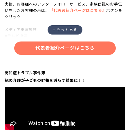
実績、お客様へのアフターフォローサービス、家族信託のお手伝
いをしたお客様の声は、
『代表者紹介ページはこちら』
ボタンを
クリック
メディア出演履歴
■テレビ出演
・NHK「あさイチ」
代表者紹介ページはこちら
・NHK「クローズアップ現代プラス」
・NHK「ニュースウォッチ９」
・NHKラジオ「三宅民夫のマイあさ！」
・日本記者クラブにて記者会見
認知症トラブル事件簿
親の介護が子どもの貯蓄を減らす結果に！！