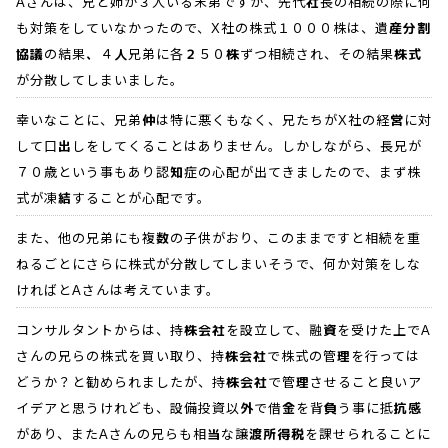
Aさんは、兄と姉が３人いる末弟ですが、先代社長の相続の際に何
も対策をしていなかったので、X社の株式１０００株は、遺産分割
協議の結果、４人兄弟に各２５０株ずつ相続され、その結果株式
が分散してしまいました。
幸いなことに、兄弟仲は特に悪くもなく、兄たちがX社の経営に対
して口出しをしてくることはありません。しかしながら、長兄が
７０歳という事もあり認知症の心配が出てきましたので、まず株
式が凍結することが心配です。
また、他の兄弟にも複数の子供がおり、このままですと相続を重
ねるごとにさらに株式が分散してしまいそうで、何か対策をしな
ければとAさんは考えています。
コンサルタントからは、持株会社を設立して、融資を受けた上でA
さんの兄らの株式を買い取り、持株会社で株式の管理を行っては
どうか？と勧められましたが、持株会社で管理させること良いア
イデアと思うけれども、設備投資以外で借金を背負う事に抵抗感
があり、またAさんの兄らも相当な譲渡所得税を課せられることに