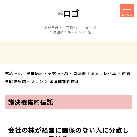
MENU
東京都中央区日本橋2丁目1番14号
日本橋加藤ビルディング6階
家族信託
事務所概要
実家信託
障害のある子の
相談手続きに
親なき後対策
ご不安な方へ
家族信託・民事信託・実家信託なら司法書士法人ソレイユ
>
経営
セミナー
事業承継対策
者向家族信託プラン
>
議決権集約信託
相談会
議決権集約信託
お客様の声
採用案内
会社の株が経営に関係のない人に分散し
アクセス