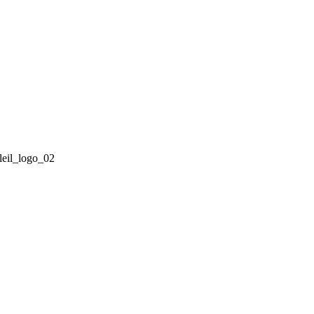
leil_logo_02