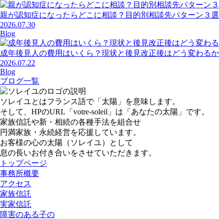
親が認知症になったらどこに相談？目的別相談先パターン３選
2026.07.30
Blog
成年後見人の費用はいくら？現状と後見改正後はどう変わるか
2026.07.22
Blog
ブログ一覧
ソレイユとはフランス語で「太陽」を意味します。
そして、HPのURL「votre-soleil」は「あなたの太陽」です。
家族信託や新・相続の各種手法を組合せ
円満家族・永続経営を応援しています。
お客様の心の太陽（ソレイユ）として
息の長いお付き合いをさせていただきます。
トップページ
事務所概要
アクセス
家族信託
実家信託
障害のある子の