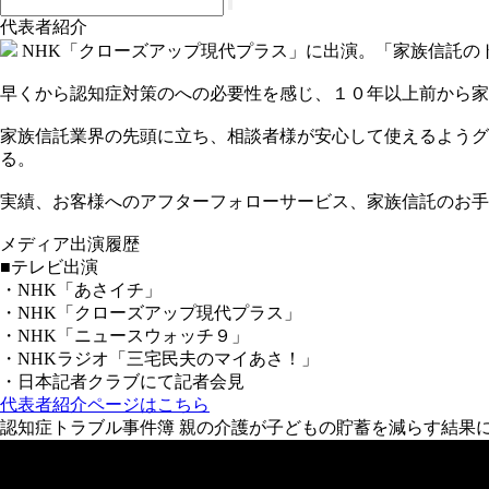
代表者紹介
NHK「クローズアップ現代プラス」に出演。「家族信託の
早くから認知症対策のへの必要性を感じ、１０年以上前から家
家族信託業界の先頭に立ち、相談者様が安心して使えるようグ
る。
実績、お客様へのアフターフォローサービス、家族信託のお手
メディア出演履歴
■テレビ出演
・NHK「あさイチ」
・NHK「クローズアップ現代プラス」
・NHK「ニュースウォッチ９」
・NHKラジオ「三宅民夫のマイあさ！」
・日本記者クラブにて記者会見
代表者紹介ページはこちら
認知症トラブル事件簿 親の介護が子どもの貯蓄を減らす結果