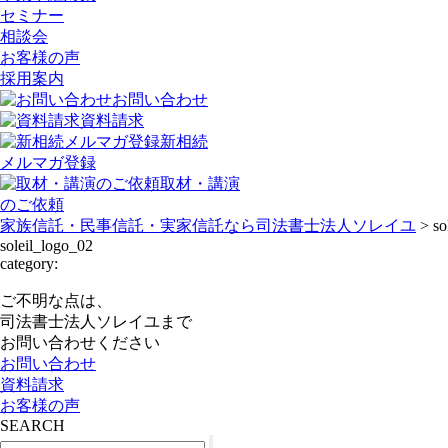
セミナー
相談会
お客様の声
採用案内
お問い合わせ
資料請求
新相続
メルマガ登録
取材・講演
のご依頼
家族信託・民事信託・実家信託なら司法書士法人ソレイユ
>
so
soleil_logo_02
category:
ご不明な点は、
司法書士法人ソレイユまで
お問い合わせください
お問い合わせ
資料請求
お客様の声
SEARCH