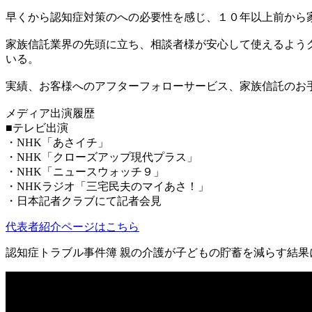
早くから認知症対策のへの必要性を感じ、１０年以上前から
家族信託業界の先頭に立ち、相談者様が安心して使えるよう
いる。
実績、お客様へのアフターフォローサービス、家族信託のお
メディア出演履歴
■テレビ出演
・NHK「あさイチ」
・NHK「クローズアップ現代プラス」
・NHK「ニュースウォッチ９」
・NHKラジオ「三宅民夫のマイあさ！」
・日本記者クラブにて記者会見
代表者紹介ページはこちら
認知症トラブル事件簿 親の介護が子どもの貯蓄を減らす結果