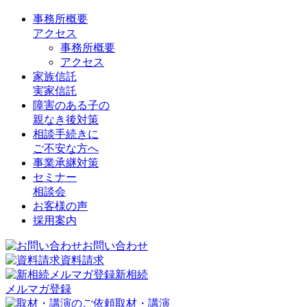
事務所概要
アクセス
事務所概要
アクセス
家族信託
実家信託
障害のある子の
親なき後対策
相談手続きに
ご不安な方へ
事業承継対策
セミナー
相談会
お客様の声
採用案内
お問い合わせ
資料請求
新相続
メルマガ登録
取材・講演