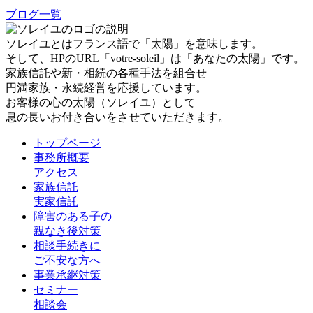
ブログ一覧
ソレイユとはフランス語で「太陽」を意味します。
そして、HPのURL「votre-soleil」は「あなたの太陽」です。
家族信託や新・相続の各種手法を組合せ
円満家族・永続経営を応援しています。
お客様の心の太陽（ソレイユ）として
息の長いお付き合いをさせていただきます。
トップページ
事務所概要
アクセス
家族信託
実家信託
障害のある子の
親なき後対策
相談手続きに
ご不安な方へ
事業承継対策
セミナー
相談会