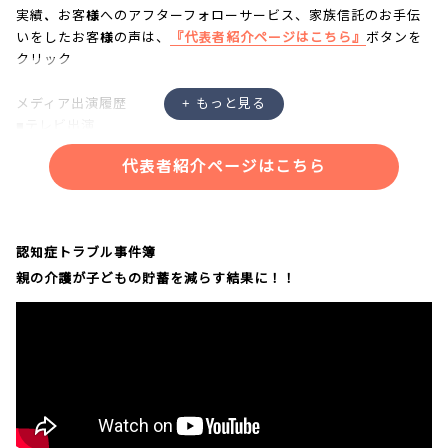
実績、お客様へのアフターフォローサービス、家族信託のお手伝
いをしたお客様の声は、
『代表者紹介ページはこちら』
ボタンを
クリック
メディア出演履歴
■テレビ出演
・NHK「あさイチ」
代表者紹介ページはこちら
・NHK「クローズアップ現代プラス」
・NHK「ニュースウォッチ９」
・NHKラジオ「三宅民夫のマイあさ！」
・日本記者クラブにて記者会見
認知症トラブル事件簿
親の介護が子どもの貯蓄を減らす結果に！！