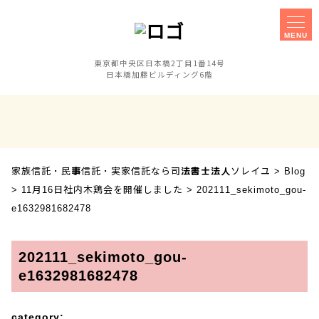
MENU
東京都中央区日本橋2丁目1番14号
日本橋加藤ビルディング6階
家族信託
事務所概要
実家信託
障害のある子の
相談手続きに
親なき後対策
ご不安な方へ
家族信託・民事信託・実家信託なら司法書士法人ソレイユ
>
Blog
セミナー
事業承継対策
>
11月16日社内木鶏会を開催しました
>
202111_sekimoto_gou-
相談会
e1632981682478
お客様の声
採用案内
202111_sekimoto_gou-
e1632981682478
アクセス
category: