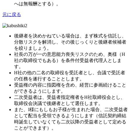
へは無報酬とする）。
元に戻る
後継者を決めかねている場合は、まず株式を信託し、
分散リスクを解消し、その後じっくりと後継者候補者
を絞りましょう。
社長の万が一の意思能力喪失リスクのため、奥様（H
社の取締役でもある）を条件付受益者代理人としま
す。
H社の他の二名の取締役を受託者とし、合議で受託者
の任務を遂行することとします。
受益権の内容に指図権を含め、経営に参画続けること
ができるようにします。
二次受益者は、受益者指定権者をH社取締役会とし、
取締役会決議で後継者として選任します。
また、I様にもしもお子様が生まれた場合、二次受益者
として配当を受領できるようにします（信託契約締結
時誕生していなくても二次以降の受益者として定める
ことができます）。